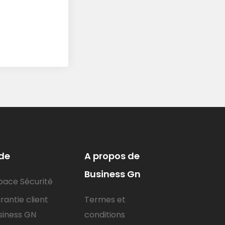
de
A propos de
Business Gn
pace Sécurité
rantie client
Termes et
siness GN
conditions