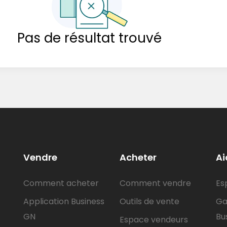
Pas de résultat trouvé
Vendre
Acheter
Ai
Comment acheter
Comment vendre
Es
Application Business
Outils de vente
Ga
GN
Bu
Espace vendeurs
,