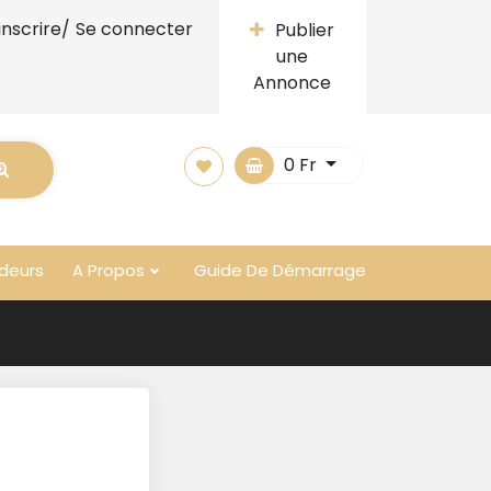
inscrire/
Se connecter
Publier
une
Annonce
0
Fr
deurs
A Propos
Guide De Démarrage