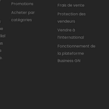
Promotions
Frais de vente
Acheter par
Protection des
catégories
vendeurs
s
ue
Vendre à
ial
l’international
us
Fonctionnement de
s
la plateforme
e.
Business GN