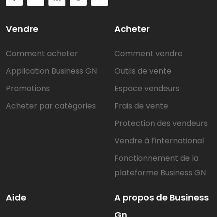
Vendre
Acheter
Comment acheter
Comment vendre
Application Business GN
Outils de vente
Promotions
Espace vendeurs
Acheter par catégories
Frais de vente
Protection des vendeurs
Vendre à l’international
Fonctionnement de la
plateforme Business GN
Aide
A propos de Business
Gn