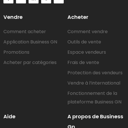
Vendre
Acheter
Comment acheter
Comment vendre
Application Business GN
Outils de vente
Promotions
Espace vendeurs
Acheter par catégories
Frais de vente
Protection des vendeurs
Vendre à l’international
Fonctionnement de la
plateforme Business GN
Aide
A propos de Business
Gn