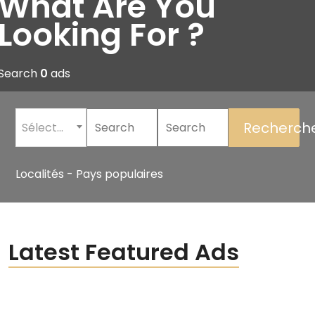
What Are You
Looking For ?
Search
0
ads
Recherch
Sélectionner une catégorie
Localités - Pays populaires
Latest Featured Ads