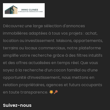
Découvrez une large sélection d'annonces
immobilières adaptées à tous vos projets : achat,
location ou investissement. Maisons, appartements,
terrains ou locaux commerciaux, notre plateforme
simplifie votre recherche grâce à des filtres intuitifs
et des offres actualisées en temps réel. Que vous
soyez à la recherche d’un cocon familial ou d’une
opportunité d’investissement, nous mettons en
relation propriétaires, agences et futurs occupants
en toute transparence.
Suivez-nous